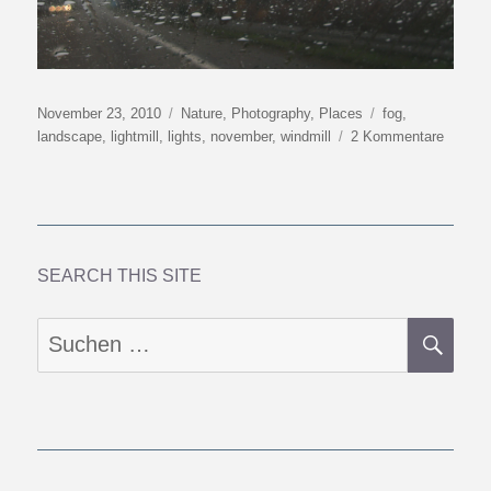
Veröffentlicht
Kategorien
Schlagwörter
November 23, 2010
Nature
,
Photography
,
Places
fog
,
am
zu
landscape
,
lightmill
,
lights
,
november
,
windmill
2 Kommentare
Lightmil
SEARCH THIS SITE
SU
Suchen
nach: