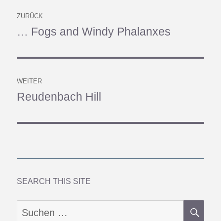
Beitragsnavigation
ZURÜCK
… Fogs and Windy Phalanxes
Vorheriger
Beitrag:
WEITER
Reudenbach Hill
Nächster
Beitrag:
SEARCH THIS SITE
SU
Suchen