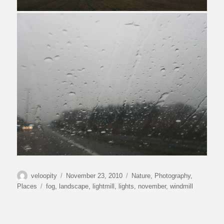
Autor
Veröffentlicht
Kategorien
veloopity
November 23, 2010
Nature
,
Photography
,
am
Schlagwörter
Places
fog
,
landscape
,
lightmill
,
lights
,
november
,
windmill