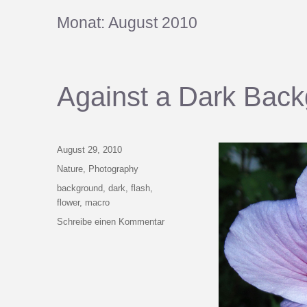
Monat:
August 2010
Against a Dark Bac
Veröffentlicht
August 29, 2010
am
Kategorien
Nature
,
Photography
Schlagwörter
background
,
dark
,
flash
,
flower
,
macro
zu
Schreibe einen Kommentar
Against
a
Dark
Background