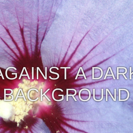
AGAINST A DAR
BACKGROUND