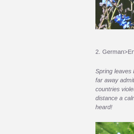
2. German>En
Spring leaves 
far away admitt
countries viol
distance a calm
heard!