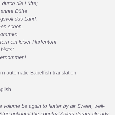
n durch die Lüfte;
annte Düfte
gsvoll das Land.
men schon,
 kommen.
ern ein leiser Harfenton!
bist’s!
 vernommen!
n automatic Babelfish translation:
glish
e volume be again to flutter by air Sweet, well-
trip notionful the country Violets dream already,