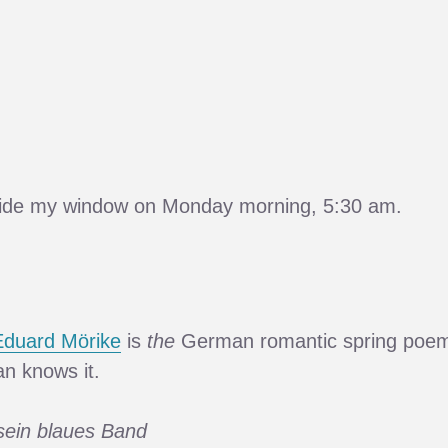
side my window on Monday morning, 5:30 am.
Eduard Mörike
is
the
German romantic spring poe
n knows it.
 sein blaues Band