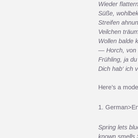
Wieder flatter
Süße, wohlbek
Streifen ahnun
Veilchen träu
Wollen balde
— Horch, von f
Frühling, ja du 
Dich hab‘ ich
Here’s a moder
1. German>En
Spring lets blu
known smells S