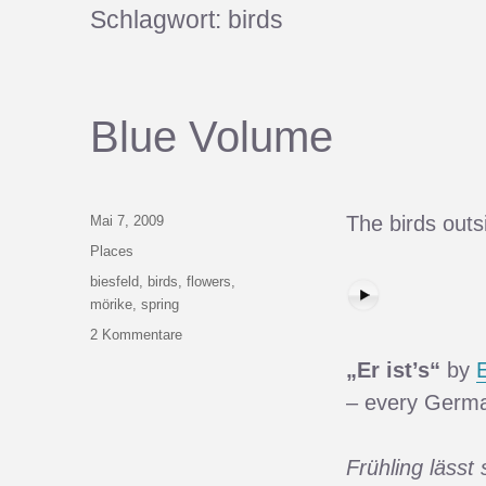
Schlagwort:
birds
Blue Volume
Veröffentlicht
The birds out
Mai 7, 2009
am
Kategorien
Places
Schlagwörter
biesfeld
,
birds
,
flowers
,
mörike
,
spring
zu
2 Kommentare
Blue
„Er ist’s“
by
Volume
– every Germa
Frühling lässt