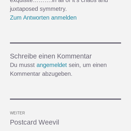
exquisite……….in all of it’s chaos and
juxtaposed symmetry.
Zum Antworten anmelden
Schreibe einen Kommentar
Du musst
angemeldet
sein, um einen
Kommentar abzugeben.
Beitragsnavigation
WEITER
Postcard Weevil
Nächster