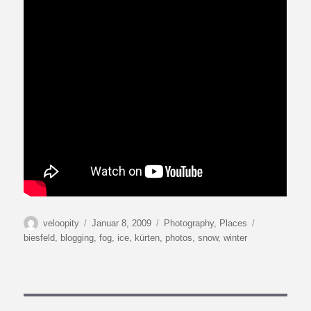
Autor
Veröffentlicht
Kategorien
Schlagwörte
veloopity
Januar 8, 2009
Photography
,
Places
am
biesfeld
,
blogging
,
fog
,
ice
,
kürten
,
photos
,
snow
,
winter