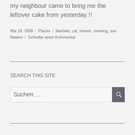
my neighbour came to bring me the
leftover cake from yesterday !!
Veröffentlicht
Kategorien
Schlagwörter
Mai 18, 2009
Places
biesfeld
,
cat
,
horses
,
morning
,
sun
am
zu
flowers
Schreibe einen Kommentar
Good
Morning
SEARCH THIS SITE
SU
Suchen
nach: