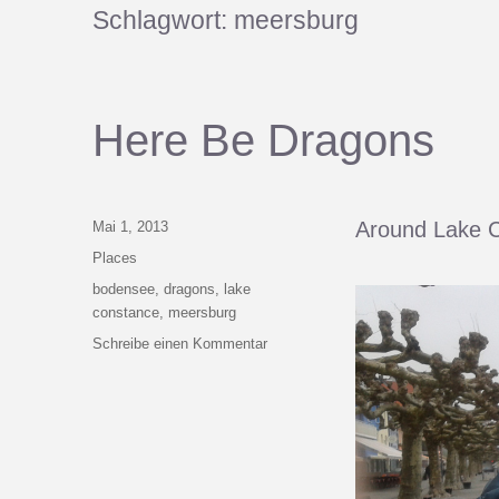
Schlagwort:
meersburg
Here Be Dragons
Veröffentlicht
Around Lake 
Mai 1, 2013
am
Kategorien
Places
Schlagwörter
bodensee
,
dragons
,
lake
constance
,
meersburg
zu
Schreibe einen Kommentar
Here
Be
Dragons