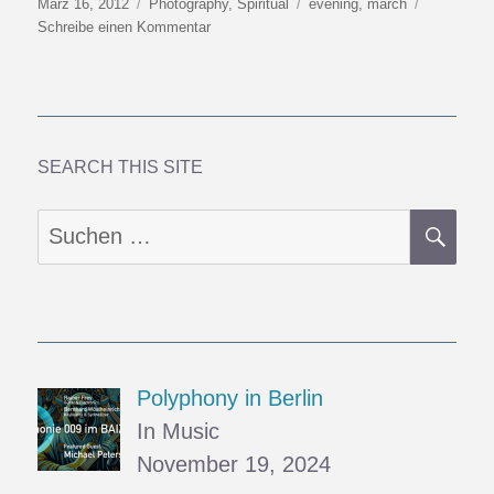
Veröffentlicht
Kategorien
Schlagwörter
März 16, 2012
Photography
,
Spiritual
evening
,
march
am
zu
Schreibe einen Kommentar
In
The
Air
Tonight
SEARCH THIS SITE
SU
Suchen
nach:
Polyphony in Berlin
In Music
November 19, 2024