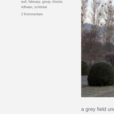
Schlagwörter
eu4
,
february
,
group
,
kloster
,
ridhwan
,
schöntal
zu
2 Kommentare
One
Of
Those
Weeks
a grey field u