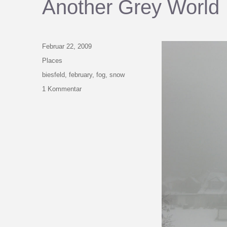
Another Grey World
Veröffentlicht
Februar 22, 2009
am
Kategorien
Places
Schlagwörter
biesfeld
,
february
,
fog
,
snow
zu
1 Kommentar
Another
Grey
World